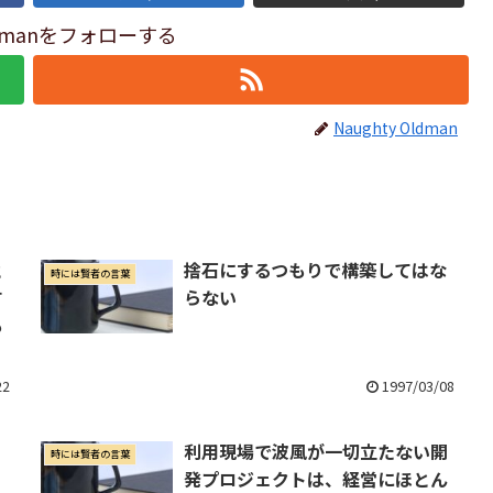
Oldmanをフォローする
Naughty Oldman
と
捨石にするつもりで構築してはな
時には賢者の言葉
す
らない
も
22
1997/03/08
ら
利用現場で波風が一切立たない開
時には賢者の言葉
発プロジェクトは、経営にほとん