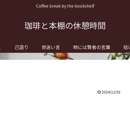
Coffee break by the bookshelf
珈琲と本棚の休憩時間
く
己語り
世迷い言
時には賢者の言葉
拾
2024/12/01