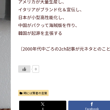
アメリカが大量生産し、
イタリアがブランド化＆宣伝し、
日本が小型高性能化し、
中国がパクって海賊版を作り、
韓国が起源を主張する
〔2000年代中ごろの2ch記事が元ネタとのこ
0
時には賢者の言葉
X
Facebook