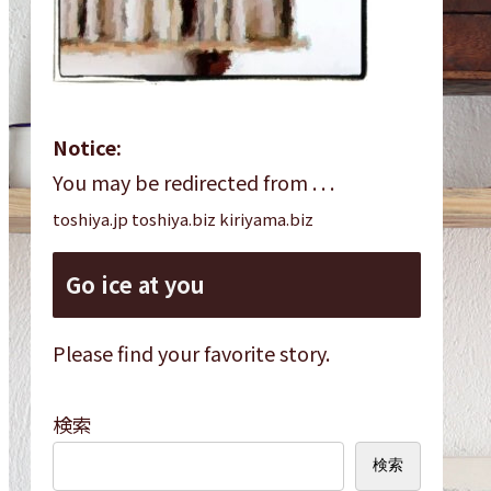
Notice:
You may be redirected from . . .
toshiya.jp toshiya.biz kiriyama.biz
Go ice at you
Please find your favorite story.
検索
検索