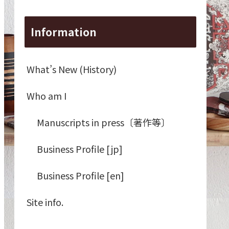
Information
What’s New (History)
Who am I
Manuscripts in press〔著作等〕
Business Profile [jp]
Business Profile [en]
Site info.