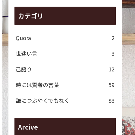
カテゴリ
Quora
2
世迷い言
3
己語り
12
時には賢者の言葉
59
誰につぶやくでもなく
83
Arcive