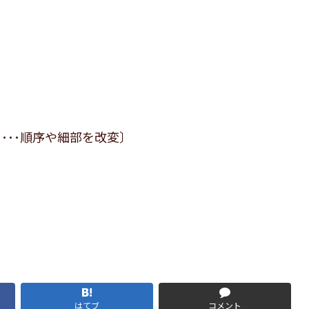
と･･･順序や細部を改変〕
はてブ
コメント