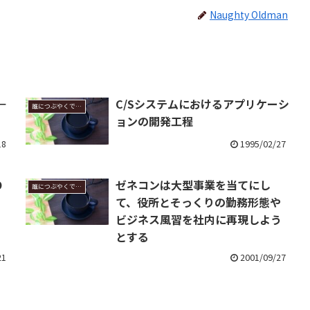
Naughty Oldman
－
C/Sシステムにおけるアプリケーシ
誰につぶやくでもなく
ョンの開発工程
18
1995/02/27
O
ゼネコンは大型事業を当てにし
誰につぶやくでもなく
て、役所とそっくりの勤務形態や
ビジネス風習を社内に再現しよう
とする
21
2001/09/27