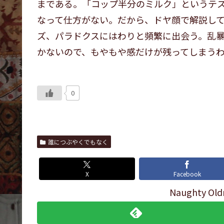
まである。「コップ半分のミルク」というテ
なって仕方がない。だから、ドヤ顔で解説し
ズ、パラドクスにはわりと頻繁に出会う。乱
かないので、もやもや感だけが残ってしまう
0
誰につぶやくでもなく
X
Facebook
Naughty 