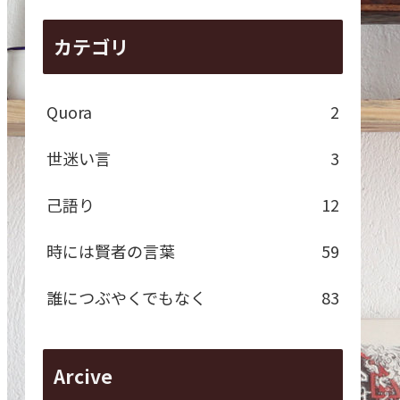
カテゴリ
Quora
2
世迷い言
3
己語り
12
時には賢者の言葉
59
誰につぶやくでもなく
83
Arcive