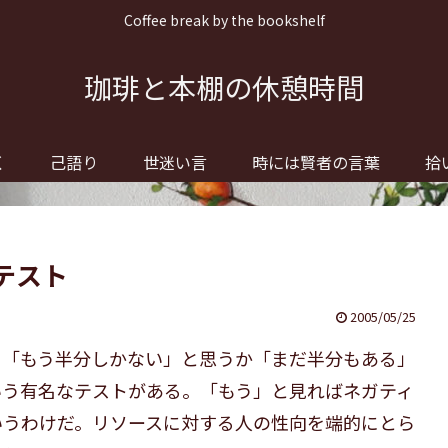
Coffee break by the bookshelf
珈琲と本棚の休憩時間
く
己語り
世迷い言
時には賢者の言葉
拾
テスト
2005/05/25
、「もう半分しかない」と思うか「まだ半分もある」
いう有名なテストがある。「もう」と見ればネガティ
いうわけだ。リソースに対する人の性向を端的にとら