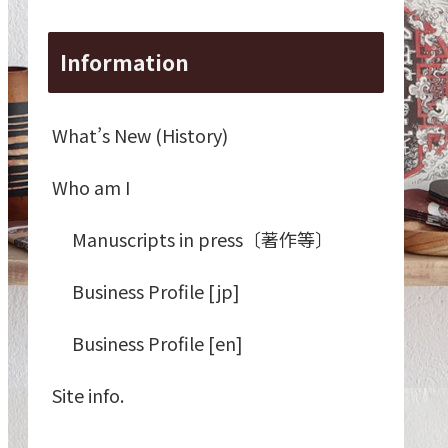
Information
What’s New (History)
Who am I
Manuscripts in press〔著作等〕
Business Profile [jp]
Business Profile [en]
Site info.