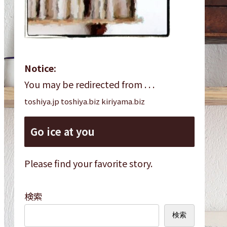
Notice:
You may be redirected from . . .
toshiya.jp toshiya.biz kiriyama.biz
Go ice at you
Please find your favorite story.
検索
検索