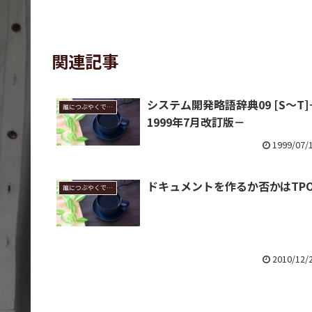
関連記事
システム開発略語辞典09 [S～T]
誰につぶやくでもなく
1999年7月改訂版－
1999/07/
ドキュメントを作るか否かはTP
誰につぶやくでもなく
2010/12/