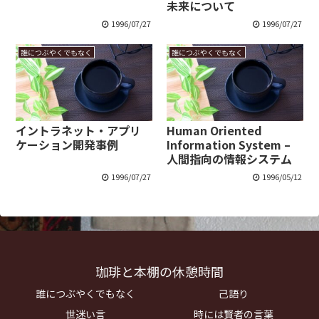
未来について
1996/07/27
1996/07/27
誰につぶやくでもなく
誰につぶやくでもなく
イントラネット・アプリ
Human Oriented
ケーション開発事例
Information System –
人間指向の情報システム
1996/07/27
1996/05/12
珈琲と本棚の休憩時間
誰につぶやくでもなく
己語り
世迷い言
時には賢者の言葉