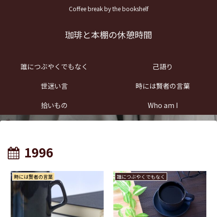
Coffee break by the bookshelf
珈琲と本棚の休憩時間
誰につぶやくでもなく
己語り
世迷い言
時には賢者の言葉
拾いもの
Who am I
1996
時には賢者の言葉
誰につぶやくでもなく