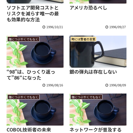
ソフトエア開発コストと
アメリカ恐るべし
リスクを減らす唯一の最
も効果的な方法
1996/10/21
1996/09/27
誰につぶやくでもなく
時には賢者の言葉
“98”は、ひっくり返っ
銀の弾丸は存在しない
て”86″になった
1996/08/16
1996/08/09
誰につぶやくでもなく
誰につぶやくでもなく
COBOL技術者の未来
ネットワークが普及する