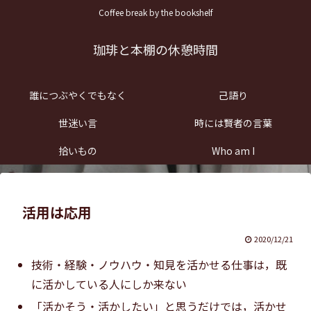
Coffee break by the bookshelf
珈琲と本棚の休憩時間
誰につぶやくでもなく
己語り
世迷い言
時には賢者の言葉
拾いもの
Who am I
活用は応用
2020/12/21
技術・経験・ノウハウ・知見を活かせる仕事は，既
に活かしている人にしか来ない
「活かそう・活かしたい」と思うだけでは，活かせ