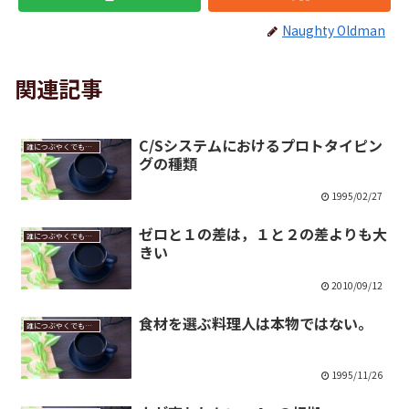
Naughty Oldman
関連記事
C/Sシステムにおけるプロトタイピン
誰につぶやくでもなく
グの種類
1995/02/27
ゼロと１の差は，１と２の差よりも大
誰につぶやくでもなく
きい
2010/09/12
食材を選ぶ料理人は本物ではない。
誰につぶやくでもなく
1995/11/26