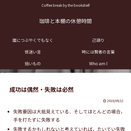
Coffee break by the bookshelf
珈琲と本棚の休憩時間
誰につぶやくでもなく
己語り
世迷い言
時には賢者の言葉
拾いもの
Who am I
成功は偶然・失敗は必然
2010/09/12
失敗要因は大抵見えている．そしてほとんどの場合，
手を打たずに失敗する
失敗するかもしれないと考えていれば，たいてい失敗