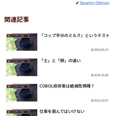
Naughty Oldman
関連記事
「コップ半分のミルク」というテスト
誰につぶやくでもなく
2005/05/25
「士」と「師」の違い
誰につぶやくでもなく
2019/10/28
COBOL技術者は絶滅危惧種？
誰につぶやくでもなく
2022/10/07
仕事を選んではいけない
誰につぶやくでもなく