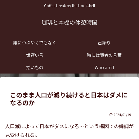
Coffee break by the bookshelf
珈琲と本棚の休憩時間
誰につぶやくでもなく
己語り
世迷い言
時には賢者の言葉
拾いもの
Who am I
このまま人口が減り続けると日本はダメに
なるのか
2024/01/19
人口減によって日本がダメになる…という構図での論調が
見受けられる。