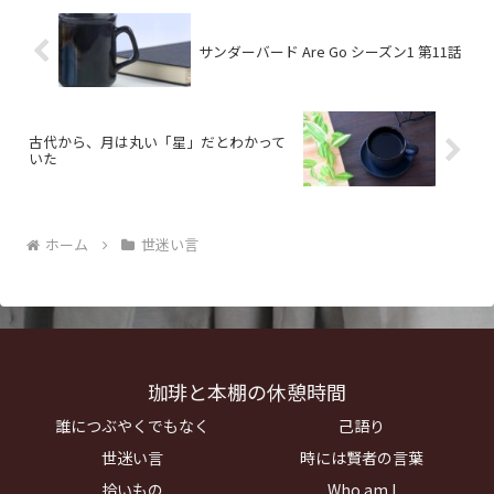
サンダーバード Are Go シーズン1 第11話
古代から、月は丸い「星」だとわかって
いた
ホーム
世迷い言
珈琲と本棚の休憩時間
誰につぶやくでもなく
己語り
世迷い言
時には賢者の言葉
拾いもの
Who am I