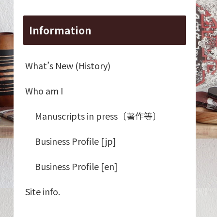
Information
What’s New (History)
Who am I
Manuscripts in press〔著作等〕
Business Profile [jp]
Business Profile [en]
Site info.