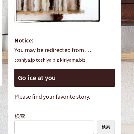
Notice:
You may be redirected from . . .
toshiya.jp toshiya.biz kiriyama.biz
Go ice at you
Please find your favorite story.
検索
検索