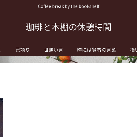
Coffee break by the bookshelf
珈琲と本棚の休憩時間
く
己語り
世迷い言
時には賢者の言葉
拾