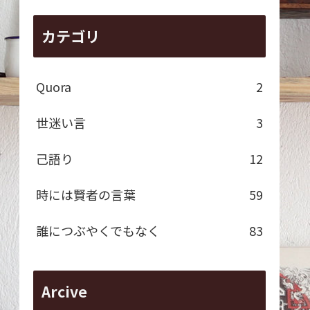
カテゴリ
Quora
2
世迷い言
3
己語り
12
時には賢者の言葉
59
誰につぶやくでもなく
83
Arcive