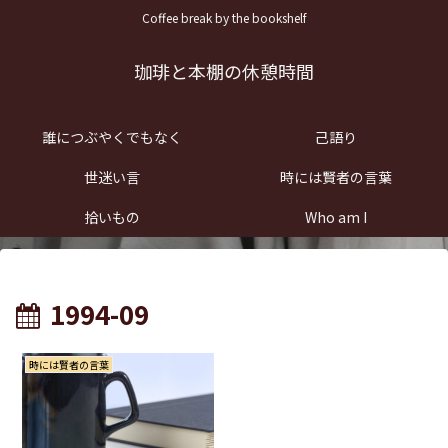
Coffee break by the bookshelf
珈琲と本棚の休憩時間
誰につぶやくでもなく
己語り
世迷い言
時には賢者の言葉
拾いもの
Who am I
1994-09
時には賢者の言葉