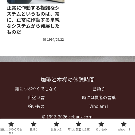
正常に作動する複雑なシ
ステムというものは、常
に、正常に作動する単純
なシステムから発展した
ものだ
1994/09/22
珈琲と本棚の休憩時間
誰につぶやくでもなく
己語り
世迷い言
時には賢者の言葉
拾いもの
Who am I
© 1992-2026 cebaux.com.
誰につぶやくでも
己語り
世迷い言
時には賢者の言葉
拾いもの
Who am I
なく