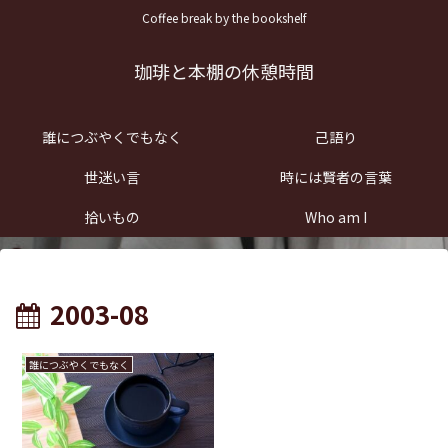
Coffee break by the bookshelf
珈琲と本棚の休憩時間
誰につぶやくでもなく
己語り
世迷い言
時には賢者の言葉
拾いもの
Who am I
2003-08
誰につぶやくでもなく