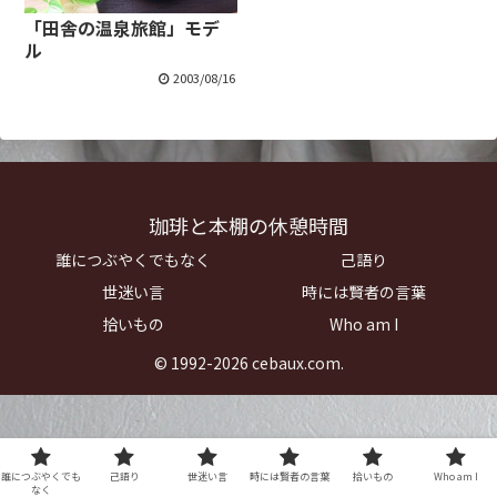
「田舎の温泉旅館」モデ
ル
2003/08/16
珈琲と本棚の休憩時間
誰につぶやくでもなく
己語り
世迷い言
時には賢者の言葉
拾いもの
Who am I
© 1992-2026 cebaux.com.
誰につぶやくでも
己語り
世迷い言
時には賢者の言葉
拾いもの
Who am I
なく