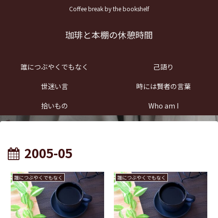
Coffee break by the bookshelf
珈琲と本棚の休憩時間
誰につぶやくでもなく
己語り
世迷い言
時には賢者の言葉
拾いもの
Who am I
2005-05
誰につぶやくでもなく
誰につぶやくでもなく