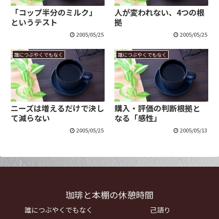
「コップ半分のミルク」
人が変われない、4つの根
というテスト
拠
2005/05/25
2005/05/25
誰につぶやくでもなく
誰につぶやくでもなく
ニーズは増えるだけで決し
購入・評価の判断根拠と
て減らない
なる「感性」
2005/05/25
2005/05/13
珈琲と本棚の休憩時間
誰につぶやくでもなく
己語り