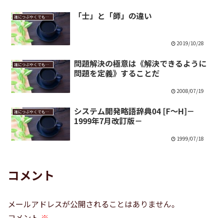
「士」と「師」の違い
誰につぶやくでもなく
2019/10/28
問題解決の極意は《解決できるように
誰につぶやくでもなく
問題を定義》することだ
2008/07/19
システム開発略語辞典04 [F～H]－
誰につぶやくでもなく
1999年7月改訂版－
1999/07/18
コメント
メールアドレスが公開されることはありません。
コメント
※