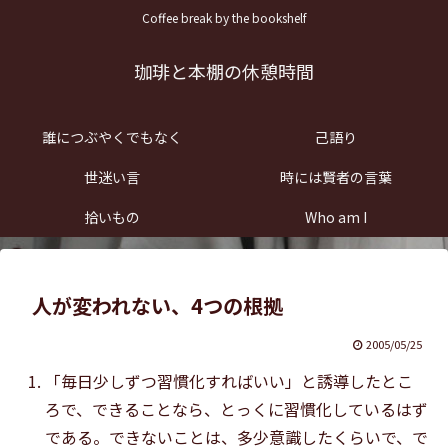
Coffee break by the bookshelf
珈琲と本棚の休憩時間
誰につぶやくでもなく
己語り
世迷い言
時には賢者の言葉
拾いもの
Who am I
人が変われない、4つの根拠
2005/05/25
「毎日少しずつ習慣化すればいい」と誘導したとこ
ろで、できることなら、とっくに習慣化しているはず
である。できないことは、多少意識したくらいで、で