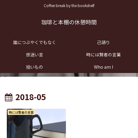
Coffee break by the bookshelf
珈琲と本棚の休憩時間
誰につぶやくでもなく
己語り
世迷い言
時には賢者の言葉
拾いもの
Who am I
2018-05
時には賢者の言葉