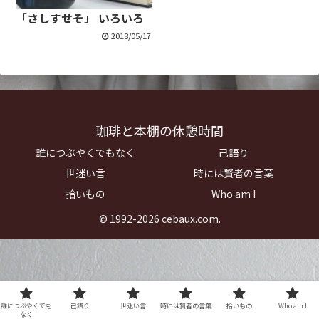
「さしすせそ」 いろいろ
2018/05/17
珈琲と本棚の休憩時間
誰につぶやくでもなく
己語り
世迷い言
時には賢者の言葉
拾いもの
Who am I
© 1992-2026 cebaux.com.
誰につぶやくでも
己語り
世迷い言
時には賢者の言葉
拾いもの
Who am I
なく