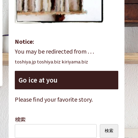
Notice:
You may be redirected from . . .
toshiya.jp toshiya.biz kiriyama.biz
Go ice at you
Please find your favorite story.
検索
検索