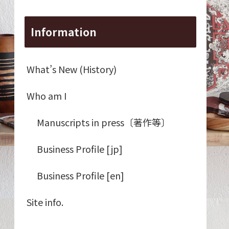
Information
What’s New (History)
Who am I
Manuscripts in press〔著作等〕
Business Profile [jp]
Business Profile [en]
Site info.