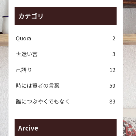
カテゴリ
Quora
2
世迷い言
3
己語り
12
時には賢者の言葉
59
誰につぶやくでもなく
83
Arcive