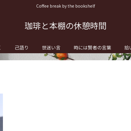
Coffee break by the bookshelf
珈琲と本棚の休憩時間
く
己語り
世迷い言
時には賢者の言葉
拾