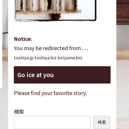
Notice:
You may be redirected from . . .
toshiya.jp toshiya.biz kiriyama.biz
Go ice at you
Please find your favorite story.
検索
検索