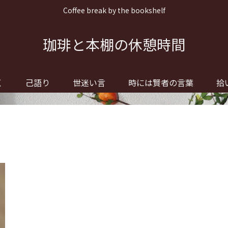
Coffee break by the bookshelf
珈琲と本棚の休憩時間
く
己語り
世迷い言
時には賢者の言葉
拾