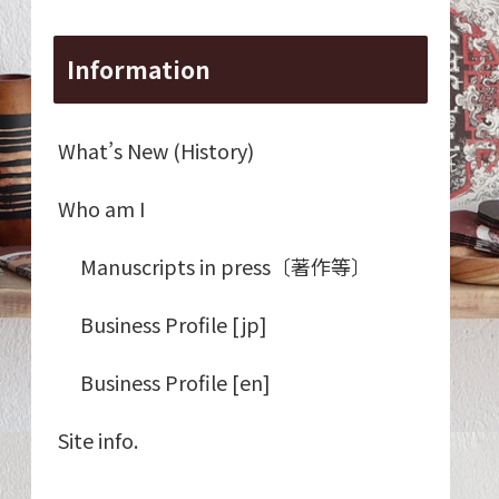
Information
What’s New (History)
Who am I
Manuscripts in press〔著作等〕
Business Profile [jp]
Business Profile [en]
Site info.