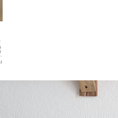
だ
れ
相
で
12