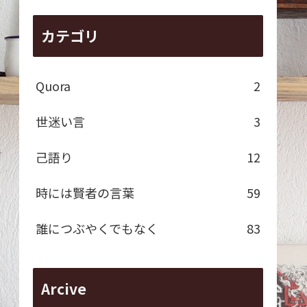
カテゴリ
Quora
2
世迷い言
3
己語り
12
時には賢者の言葉
59
誰につぶやくでもなく
83
Arcive