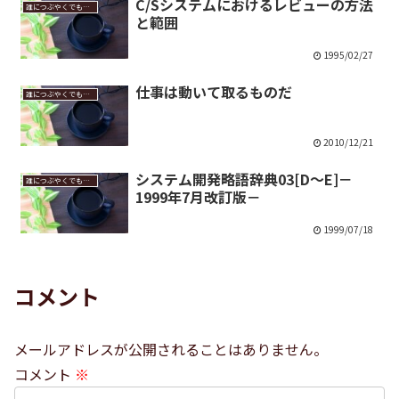
C/Sシステムにおけるレビューの方法
誰につぶやくでもなく
と範囲
1995/02/27
仕事は動いて取るものだ
誰につぶやくでもなく
2010/12/21
システム開発略語辞典03[D～E]－
誰につぶやくでもなく
1999年7月改訂版－
1999/07/18
コメント
メールアドレスが公開されることはありません。
コメント
※