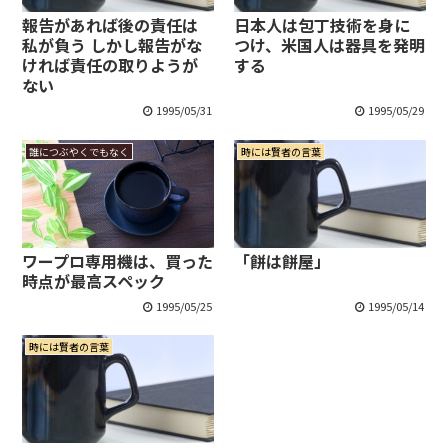
報告があれば後の責任は
日本人は包丁技術を身に
私が負う しかし報告がな
つけ、米国人は器具を発明
ければ責任の取りようが
する
ない
1995/05/31
1995/05/29
誰につぶやくでもなく
時には賢者の言葉
ワープロ専用機は、買った
「餅は餅屋」
時点が最高スペック
1995/05/25
1995/05/14
時には賢者の言葉