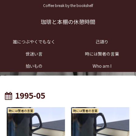
Coffee break by the bookshelf
珈琲と本棚の休憩時間
誰につぶやくでもなく
己語り
世迷い言
時には賢者の言葉
拾いもの
Who am I
1995-05
時には賢者の言葉
時には賢者の言葉