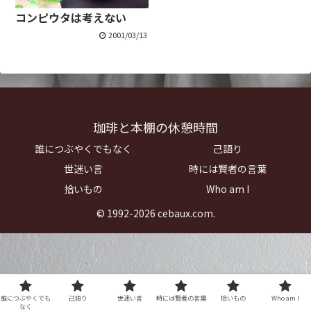
コンピウタは考えない
2001/03/13
珈琲と本棚の休憩時間
誰につぶやくでもなく
己語り
世迷い言
時には賢者の言葉
拾いもの
Who am I
© 1992-2026 cebaux.com.
誰につぶやくでも
己語り
世迷い言
時には賢者の言葉
拾いもの
Who am I
なく