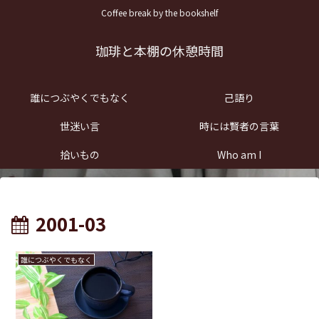
Coffee break by the bookshelf
珈琲と本棚の休憩時間
誰につぶやくでもなく
己語り
世迷い言
時には賢者の言葉
拾いもの
Who am I
2001-03
誰につぶやくでもなく