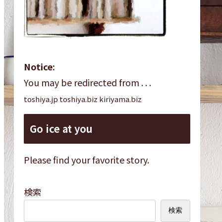
Notice:
You may be redirected from . . .
toshiya.jp toshiya.biz kiriyama.biz
Go ice at you
Please find your favorite story.
検索
検索