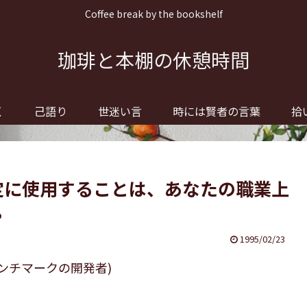
Coffee break by the bookshelf
珈琲と本棚の休憩時間
く
己語り
世迷い言
時には賢者の言葉
拾
性能測定に使用することは、あなたの職業上
。
1995/02/23
ベンチマークの開発者)