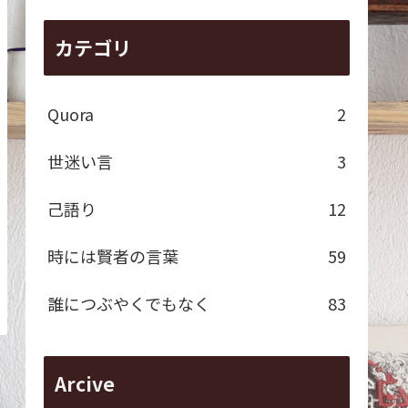
カテゴリ
Quora
2
世迷い言
3
己語り
12
時には賢者の言葉
59
誰につぶやくでもなく
83
Arcive