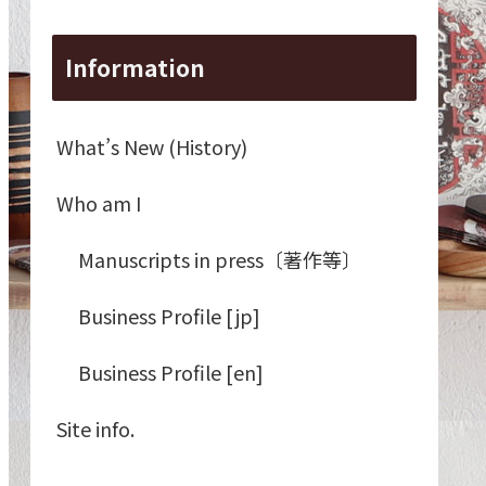
Information
What’s New (History)
Who am I
Manuscripts in press〔著作等〕
Business Profile [jp]
Business Profile [en]
Site info.