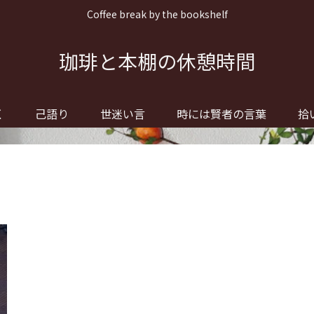
Coffee break by the bookshelf
珈琲と本棚の休憩時間
く
己語り
世迷い言
時には賢者の言葉
拾