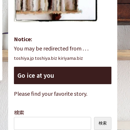
Notice:
You may be redirected from . . .
toshiya.jp toshiya.biz kiriyama.biz
Go ice at you
Please find your favorite story.
検索
検索