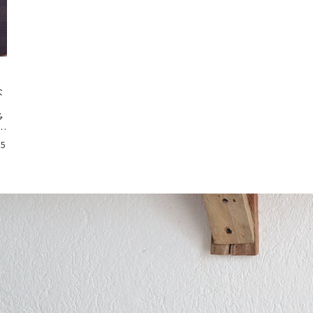
な
多
残
15