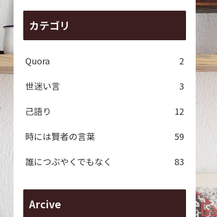
カテゴリ
Quora
2
世迷い言
3
己語り
12
時には賢者の言葉
59
誰につぶやくでもなく
83
Arcive