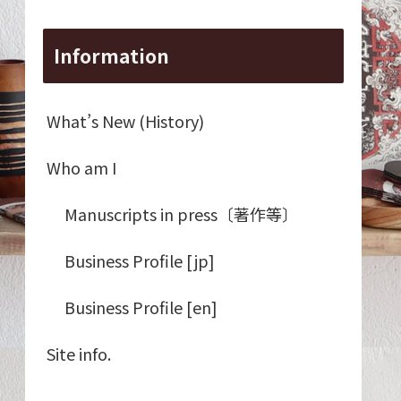
Information
What’s New (History)
Who am I
Manuscripts in press〔著作等〕
Business Profile [jp]
Business Profile [en]
Site info.