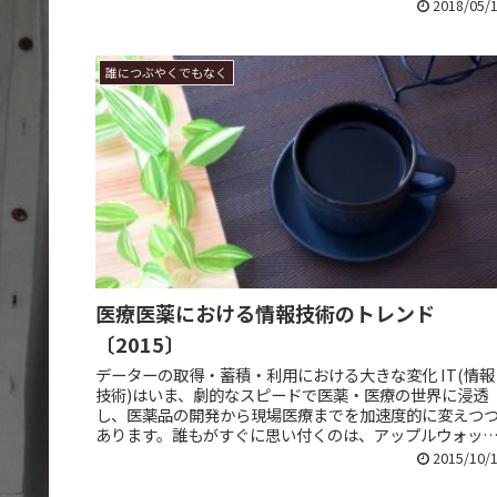
い。
2018/05/
誰につぶやくでもなく
医療医薬における情報技術のトレンド
〔2015〕
データーの取得・蓄積・利用における大きな変化 IT(情報
技術)はいま、劇的なスピードで医薬・医療の世界に浸透
し、医薬品の開発から現場医療までを加速度的に変えつ
あります。誰もがすぐに思い付くのは、アップルウォッ
に代表されるウェアラプル・デ...
2015/10/