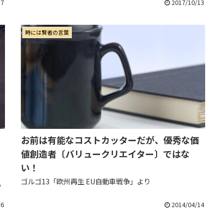
なりにジャンルを選んで読んでいるは...
17
2017/10/13
時には賢者の言葉
お前は有能なコストカッターだが、優秀な価
値創造者〔バリュークリエイター〕ではな
い！
ゴルゴ13「欧州再生 EU自動車戦争」より
つ
チ
16
2014/04/14