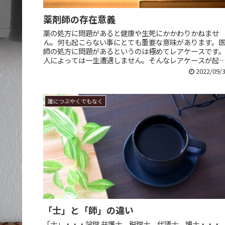
薬剤師の存在意義
薬の処方に問題があると健康や生死にかかわりかねませ
ん。何も起こらない事にとても重要な意味があります。
師の処方に問題があるというのは極めてレアケースです
人によっては一生遭遇しません。そんなレアケースが起
ても検出できるよう、薬剤師が処方を...
2022/09/
誰につぶやくでもなく
「士」と「師」の違い
「士」・・・論理 弁護士、税理士、代議士、博士・・・