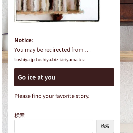
Notice:
You may be redirected from . . .
toshiya.jp toshiya.biz kiriyama.biz
Go ice at you
Please find your favorite story.
検索
検索