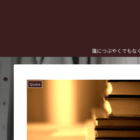
誰につぶやくでもな
Quora