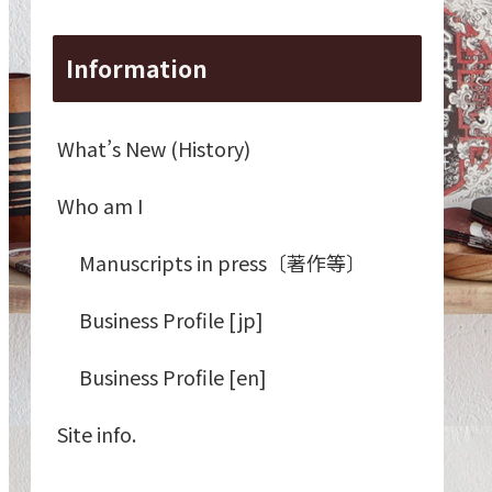
Information
What’s New (History)
Who am I
Manuscripts in press〔著作等〕
Business Profile [jp]
Business Profile [en]
Site info.