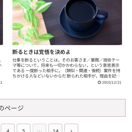
断るときは覚悟を決めよ
込
仕事を断るということは，そのお客さま／業務／技術テー
い
マ等について，将来も一切かかわらない，という意思表示
である 一度断った相手に，（類似・関連・後続）案件を持
ちかける人などいないからだ 断られた相手が，理由を記憶
していると期待してはいけない...
21
2010/12/21
のページ
次
4
5
…
14