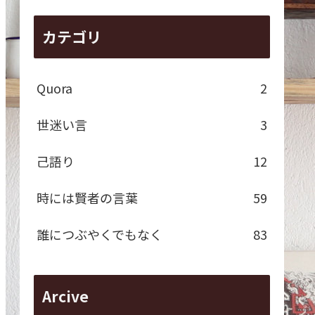
カテゴリ
Quora
2
世迷い言
3
己語り
12
時には賢者の言葉
59
誰につぶやくでもなく
83
Arcive