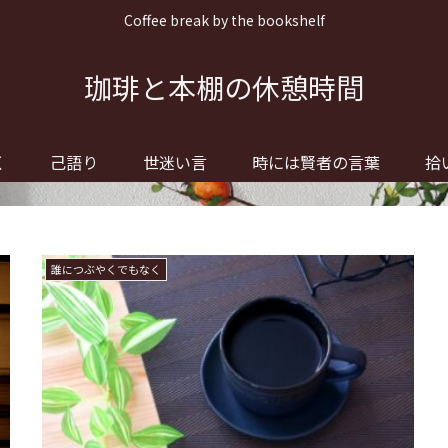
Coffee break by the bookshelf
珈琲と本棚の休憩時間
く
己語り
世迷い言
時には賢者の言葉
拾
誰につぶやくでもなく