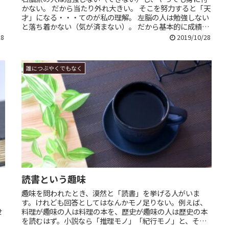
かない。 だから当たり外れ大きい。 そこを努力すると「天
才」になる・・・てのが私の理解。 左脳の人は勉強しない
と落ち着かない（気が済まない）。 だから基本的に成績優
秀。 だけど、どっかが完...
28
2019/10/28
誰につぶやくでもなく
読書という趣味
趣味を問われたとき、漠然と「読書」を挙げる人がいま
す。けれども回答としてはなんかモノ足りない。例えば、
せ
料理が趣味の人は料理の本を、歴史が趣味の人は歴史の本
な
を読むはず。小説なら「推理モノ」「紀行モノ」と、それ