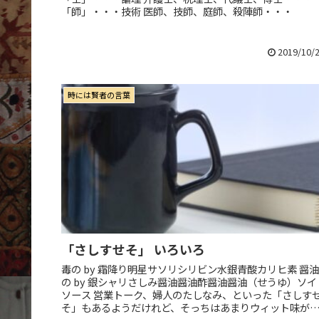
「師」・・・技術 医師、技師、庭師、殺陣師・・・
2019/10/
時には賢者の言葉
「さしすせそ」 いろいろ
毒の by 霜降り明星サソリシリビン水銀青酸カリヒ素 醤油
の by 銀シャリさしみ醤油醤油酢醤油醤油（せうゆ）ソイ
ソース 営業トーク、婦人のたしなみ、といった「さしす
そ」もあるようだけれど、そっちはあまりウィット味が