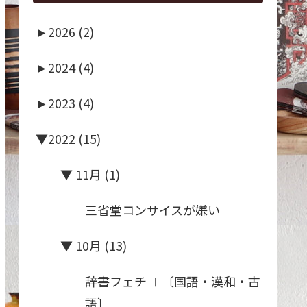
►
2026 (2)
►
2024 (4)
►
2023 (4)
▼
2022 (15)
▼
11月 (1)
三省堂コンサイスが嫌い
▼
10月 (13)
辞書フェチ Ⅰ〔国語・漢和・古
語〕