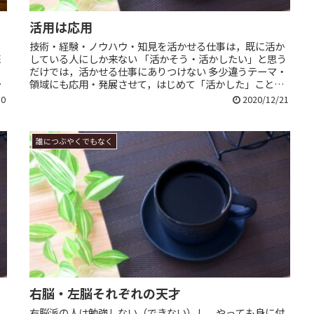
活用は応用
技術・経験・ノウハウ・知見を活かせる仕事は，既に活か
医
している人にしか来ない 「活かそう・活かしたい」と思う
。
だけでは，活かせる仕事にありつけない 多少違うテーマ・
き
領域にも応用・発展させて，はじめて「活かした」ことに
なる まんまの繰り返し・再利...
30
2020/12/21
誰につぶやくでもなく
右脳・左脳それぞれの天才
右脳派の人は勉強しない（できない）し、やっても身に付