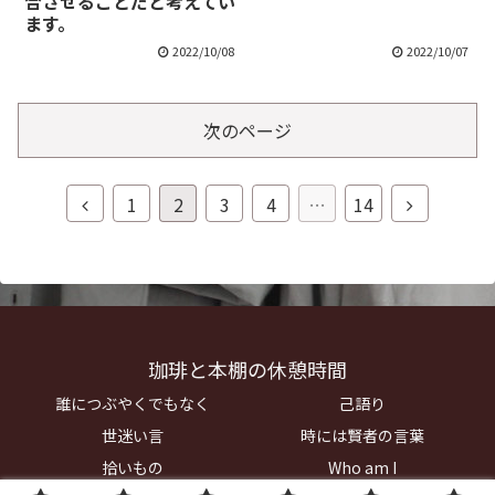
合させることだと考えてい
ます。
2022/10/08
2022/10/07
次のページ
前
次
1
2
3
4
…
14
へ
へ
珈琲と本棚の休憩時間
誰につぶやくでもなく
己語り
世迷い言
時には賢者の言葉
拾いもの
Who am I