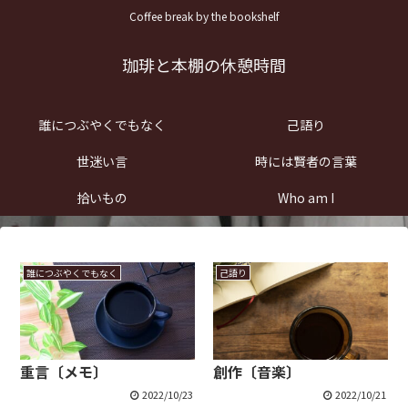
Coffee break by the bookshelf
珈琲と本棚の休憩時間
誰につぶやくでもなく
己語り
世迷い言
時には賢者の言葉
拾いもの
Who am I
誰につぶやくでもなく
己語り
重言〔メモ〕
創作〔音楽〕
2022/10/23
2022/10/21