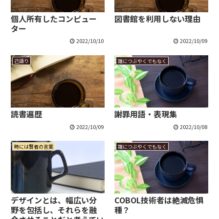
個人所有したコンピュー
図書館を利用しない理由
ター
2022/10/10
2022/10/09
己語り
誰につぶやくでもなく
読書遍歴
謝罪用語・表現集
2022/10/09
2022/10/08
時には賢者の言葉
誰につぶやくでもなく
デザインとは、幅広い分
COBOL技術者は絶滅危惧
野を包括し、それらを融
種？