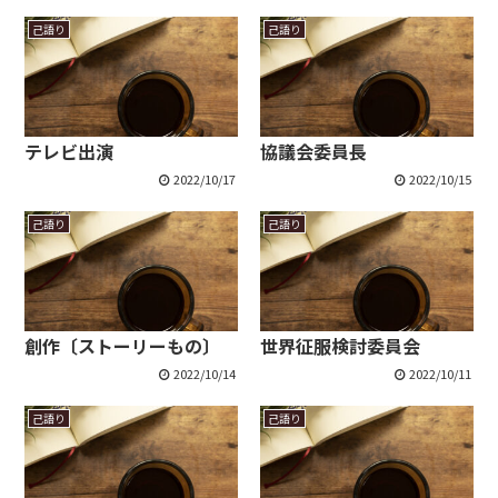
己語り
己語り
テレビ出演
協議会委員長
2022/10/17
2022/10/15
己語り
己語り
創作〔ストーリーもの〕
世界征服検討委員会
2022/10/14
2022/10/11
己語り
己語り